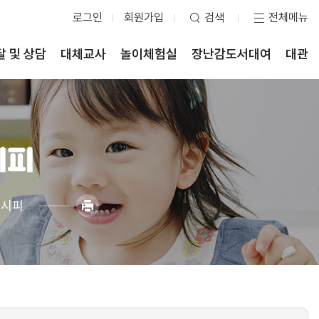
로그인
회원가입
검색
전체메뉴
달 및 상담
대체교사
놀이체험실
장난감도서대여
대관
시피
레시피