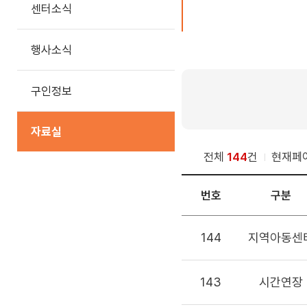
센터소식
행사소식
구인정보
자료실
전체
144
건
현재페
번호
구분
144
지역아동센
143
시간연장