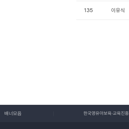
135
이유식
한국영유아보육·교육진흥원
배너모음
아이