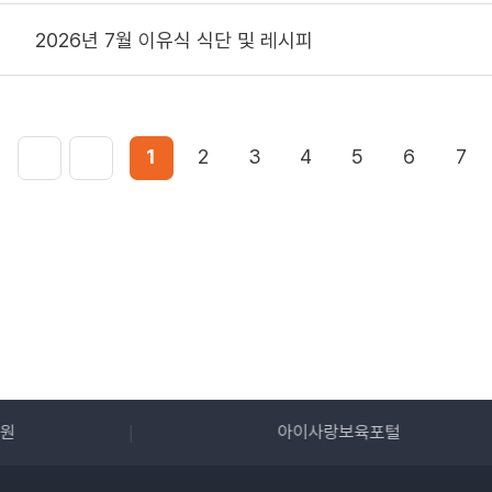
2026년 7월 이유식 식단 및 레시피
1
2
3
4
5
6
7
사랑보육포털
KCPI 온라인