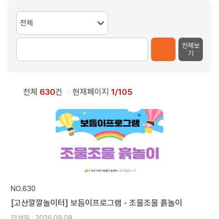
전체보
기
전체
630
건
현재페이지
1/105
NO.630
[고산깔깔놀이터] 보듬이프로그램 - 조물조물 흙놀이
작성일 : 2026.08.08