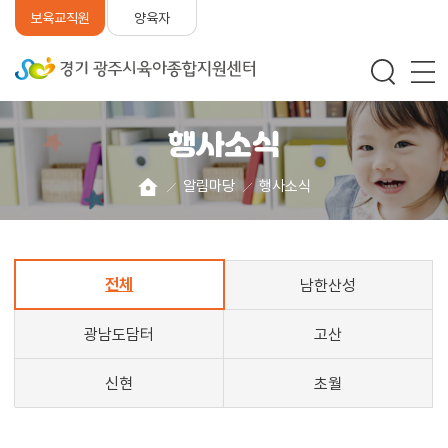
양육자
보육교직원
행사소식
알림마당
행사소식
전체
남한산성
광남도담터
고산
신현
초월