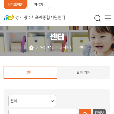
양육자
보육교직원
센터
알림마당
공지사항
센터
센터
유관기관
전체보