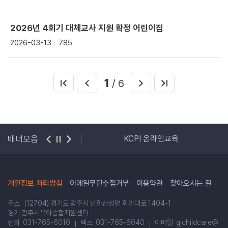
2026년 4회기 대체교사 지원 확정 어린이집
2026-03-13
785
1
/ 6
사랑보육포털
배너모음
KCPI 온라인교육
개인정보 처리방침
이메일무단수집거부
이용약관
찾아오시는 길
주소 (12704) 경기도 광주시 남한산성면 회안대로 1404-1
경기 광주시육아종합지원센터
전화
031-765-6010
팩스 031-765-6040
이메일 gjchildcare@