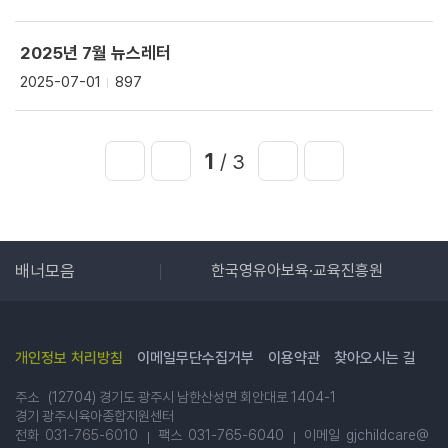
2025년 7월 뉴스레터
2025-07-01
897
1
/ 3
광주시청
배너모음
한국영유아보육·교육진흥원
개인정보 처리방침
이메일무단수집거부
이용약관
찾아오시는 길
주소 (12704) 경기도 광주시 남한산성면 회안대로 1404-1
경기 광주시육아종합지원센터
전화
031-765-6010
팩스 031-765-6040
이메일 gjchildcare@