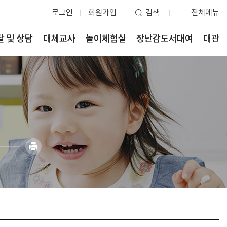
로그인
회원가입
검색
전체메뉴
달 및 상담
대체교사
놀이체험실
장난감도서대여
대관