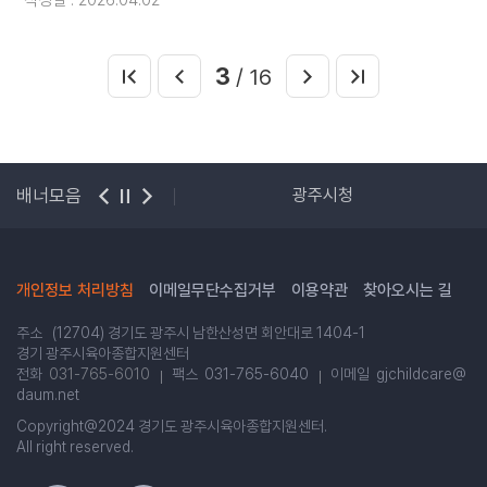
작성일 : 2026.04.02
3
/ 16
·유치원 통합정보
배너모음
광주시청
개인정보 처리방침
이메일무단수집거부
이용약관
찾아오시는 길
주소 (12704) 경기도 광주시 남한산성면 회안대로 1404-1
경기 광주시육아종합지원센터
전화
031-765-6010
팩스 031-765-6040
이메일 gjchildcare@
daum.net
Copyright@2024 경기도 광주시육아종합지원센터.
All right reserved.