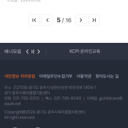
작성일 : 2026.01.02
5
/ 16
사랑보육포털
배너모음
KCPI 온라인교육
개인정보 처리방침
이메일무단수집거부
이용약관
찾아오시는 길
주소 (12704) 경기도 광주시 남한산성면 회안대로 1404-1
경기 광주시육아종합지원센터
전화
031-765-6010
팩스 031-765-6040
이메일 gjchildcare@
daum.net
Copyright@2024 경기도 광주시육아종합지원센터.
All right reserved.