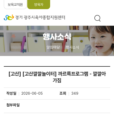
보육교직원
양육자
행사소식
알림마당
행사소식
[고산] [고산깔깔놀이터] 까르륵프로그램 - 깔깔아
가짐
작성일
2026-06-05
조회
349
첨부파일