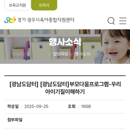
보육교직원
양육자
행사소식
알림마당
행사소식
[광남도담터] [광남도담터]부모다움프로그램-우리
아이기질이해하기
작성일
2025-09-25
조회
1668
첨부파일