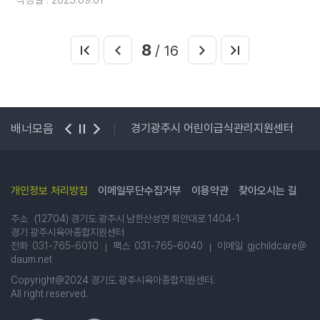
작성일 : 2025.09.01
8
/ 16
PI 온라인교육
배너모음
경기광주시 어린이급식관리지원센터
개인정보 처리방침
이메일무단수집거부
이용약관
찾아오시는 길
주소 (12704) 경기도 광주시 남한산성면 회안대로 1404-1
경기 광주시육아종합지원센터
전화
031-765-6010
팩스 031-765-6040
이메일 gjchildcare@
daum.net
Copyright@2024 경기도 광주시육아종합지원센터.
All right reserved.