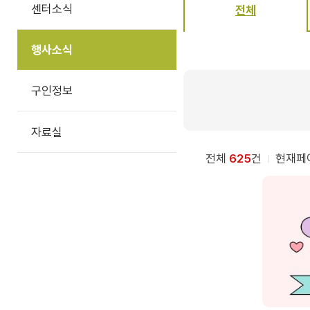
센터소식
전체
행사소식
구인정보
자료실
전체
625
건
현재페