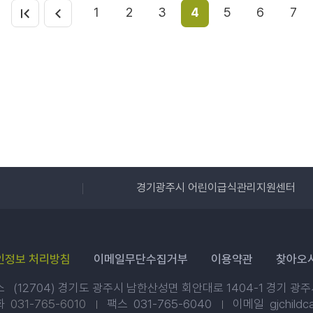
1
2
3
4
5
6
7
경기광주시 어린이급식관리지원센터
인정보 처리방침
이메일무단수집거부
이용약관
찾아오
 (12704) 경기도 광주시 남한산성면 회안대로 1404-1
경기 광
화
031-765-6010
팩스 031-765-6040
이메일 gjchildc