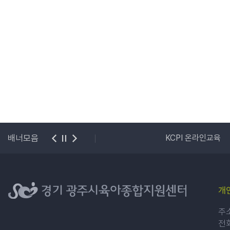
보육포털
배너모음
KCPI 온라인교육
개
주소
전