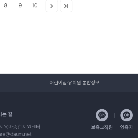
8
9
10
어린이집·유치원 통합정보
시는 길
주시육아종합지원센터
보육교직원
양육자
are@daum.net