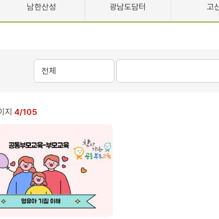
남한산성
광남도담터
고
이지
4/105