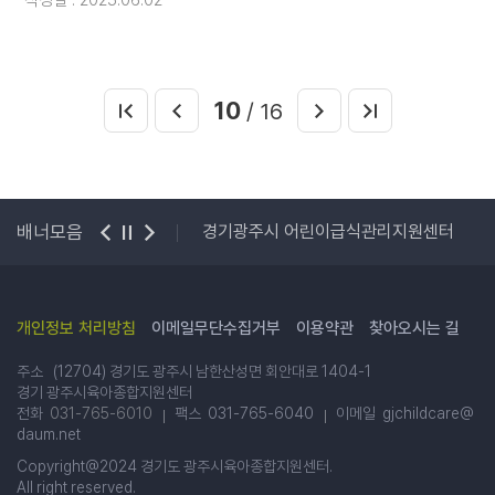
작성일 : 2025.06.02
10
/ 16
PI 온라인교육
배너모음
경기광주시 어린이급식관리지원센터
개인정보 처리방침
이메일무단수집거부
이용약관
찾아오시는 길
주소 (12704) 경기도 광주시 남한산성면 회안대로 1404-1
경기 광주시육아종합지원센터
전화
031-765-6010
팩스 031-765-6040
이메일 gjchildcare@
daum.net
Copyright@2024 경기도 광주시육아종합지원센터.
All right reserved.